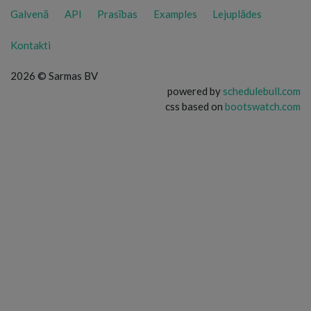
Galvenā
API
Prasības
Examples
Lejuplādes
Kontakti
2026 © Sarmas BV
powered by
schedulebull.com
css based on
bootswatch.com