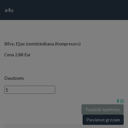
a4u
Blīve, Eļļas izsmidzināšana (Kompresors)
Cena
2.88
Eur
Daudzums
Turpināt iepirkties
Pievienot grozam