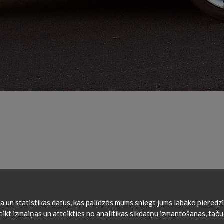
lādes
Kontakti
 un statistikas datus, kas palīdzēs mums sniegt jums labāko pieredzi
 veikt izmaiņas un atteikties no analītikas sīkdatņu izmantošanas, t