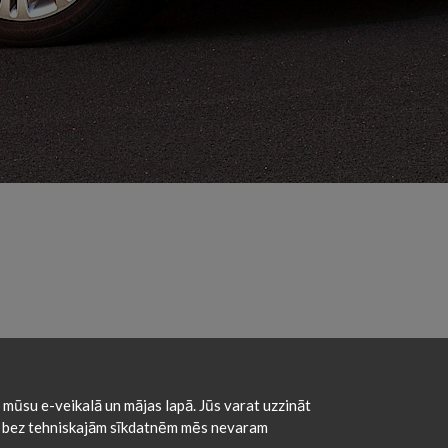
 mūsu e-veikalā un mājas lapā. Jūs varat uzzināt
powered by
schedulebull.com
aču bez tehniskajām sīkdatnēm mēs nevaram
css based on
bootswatch.com