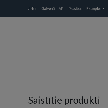
a4u
Galvenā
API
Prasības
Examples
Saistītie produkti