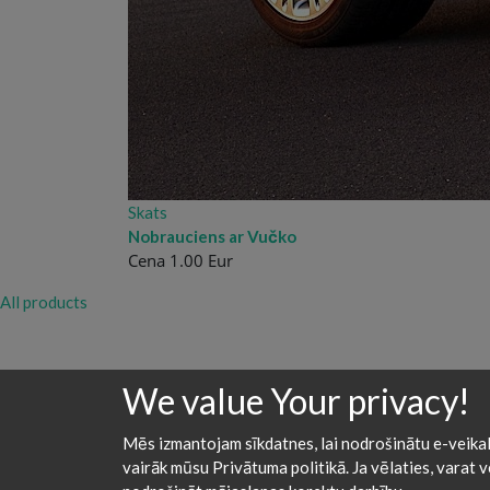
Skats
Nobrauciens ar Vučko
Cena 1.00 Eur
All products
We value Your privacy!
Galvenā
API
Prasības
Examples
Lejup
Mēs izmantojam sīkdatnes, lai nodrošinātu e-veikala
2026 © Sarmas BV
vairāk mūsu Privātuma politikā. Ja vēlaties, varat