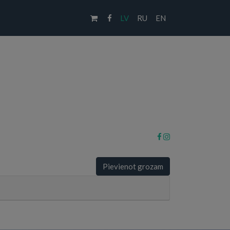
LV
RU
EN
Pievienot grozam